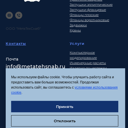
Заглушки эллиптические
Заглушки фланцевые
Фланцы плоские
Фланцы воротниковые
Задвижки
ООО "МетаТехСнаб"
Краны
Контакты
Услуги
Компьютерное
моделирование
Почта
Инженерные расчеты
info
@metatehsnab.ru
Изделия по чертежам
Мы используем файлы cookie. Чтобы улучшить работу сайта и
предоставить вам больше возможностей. Продолжая
использовать сайт, вы соглашаетесь с
условиями использования
Политика
cookie
.
конфиденциальности
Согласие на обработку
персональных данных
Принять
Соглашение об
использовании файлов
Отклонить
cookies