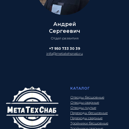
Андрей
Сергеевич
Отдел развития
+7 950 733 30 39
info@metatehsnab.ru
КАТАЛОГ
Отводы бесшовные
Отводы сварные
Отводы гнутые
Переходы бесшовные
Переходы сварные
Тройники бесшовные
Тройники сварные