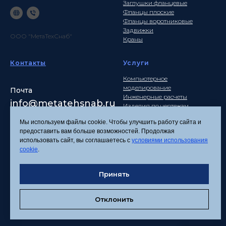
Заглушки фланцевые
Фланцы плоские
Фланцы воротниковые
Задвижки
ООО "МетаТехСнаб"
Краны
Контакты
Услуги
Компьютерное
моделирование
Почта
Инженерные расчеты
info
@metatehsnab.ru
Изделия по чертежам
Мы используем файлы cookie. Чтобы улучшить работу сайта и
предоставить вам больше возможностей. Продолжая
использовать сайт, вы соглашаетесь с
условиями использования
Политика
cookie
.
конфиденциальности
Согласие на обработку
Принять
персональных данных
Соглашение об
использовании файлов
Отклонить
cookies