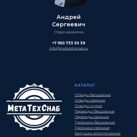
Андрей
Сергеевич
Отдел развития
+7 950 733 30 39
info@metatehsnab.ru
КАТАЛОГ
Отводы бесшовные
Отводы сварные
Отводы гнутые
Переходы бесшовные
Переходы сварные
Тройники бесшовные
Тройники сварные
Заглушки эллиптические