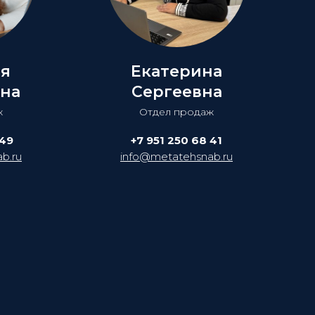
ия
Екатерина
на
Сергеевна
ж
Отдел продаж
 49
+7 951 250 68 41
b.ru
info@metatehsnab.ru