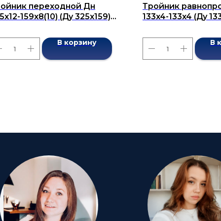
ойник переходной Дн
Тройник равнопр
5х12-159х8(10) (Ду 325х159)
133x4-133x4 (Ду 133
сшовный ГОСТ 17376-2001
бесшовный ГОСТ 1
В корзину
В 