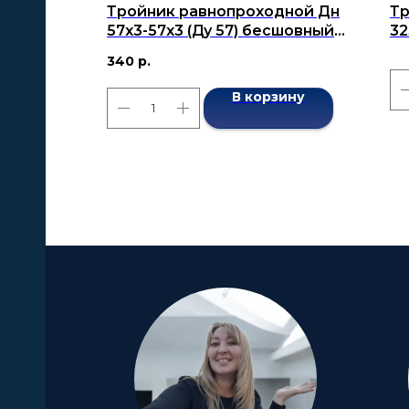
Тройник равнопроходной Дн
Тр
57x3-57х3 (Ду 57) бесшовный
32
ГОСТ 17376-2001
бе
340
р.
В корзину