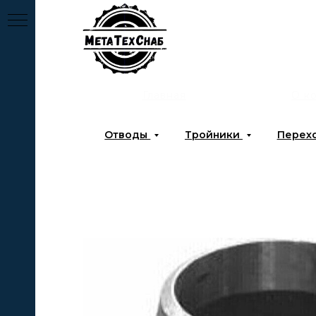
Главная
О к
Отводы
Тройники
Перех