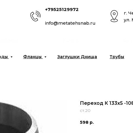
+79525129972
г. 
ул.
info@metatehsnab.ru
омпании
Услуги
Отг
оды
Фланцы
Заглушки Днища
Трубы
Переход К 133х5 -10
ст.20
598
р.