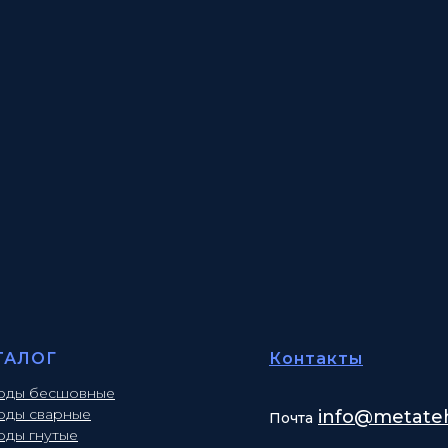
ТАЛОГ
Контакты
оды бесшовные
оды сварные
info
@metateh
Почта
оды гнутые