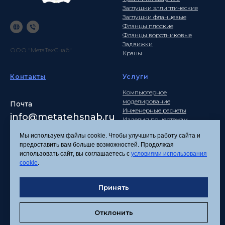
Заглушки эллиптические
Заглушки фланцевые
Фланцы плоские
Фланцы воротниковые
Задвижки
ООО "МетаТехСнаб"
Краны
Контакты
Услуги
Компьютерное
моделирование
Почта
Инженерные расчеты
info
@metatehsnab.ru
Изделия по чертежам
Мы используем файлы cookie. Чтобы улучшить работу сайта и
предоставить вам больше возможностей. Продолжая
использовать сайт, вы соглашаетесь с
условиями использования
Политика
cookie
.
конфиденциальности
Согласие на обработку
персональных данных
Принять
Соглашение об
использовании файлов
Отклонить
cookies