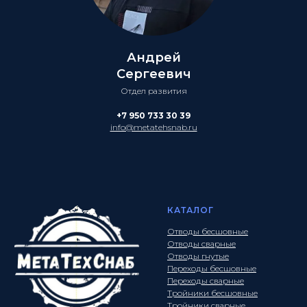
Андрей
Сергеевич
Отдел развития
+7 950 733 30 39
info@metatehsnab.ru
КАТАЛОГ
Отводы бесшовные
Отводы сварные
Отводы гнутые
Переходы бесшовные
Переходы сварные
Тройники бесшовные
Тройники сварные