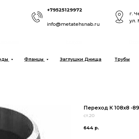
+79525129972
г. 
ул.
info@metatehsnab.ru
омпании
Услуги
Отг
оды
Фланцы
Заглушки Днища
Трубы
Переход К 108x8 -89
ст.20
644
р.