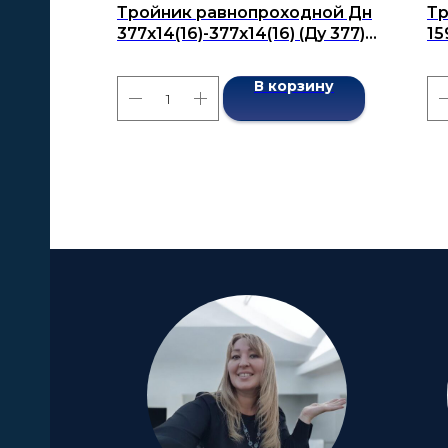
Тройник равнопроходной Дн
Тр
377x14(16)-377x14(16) (Ду 377)
15
бесшовный ГОСТ 17376-2001
бе
В корзину