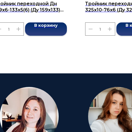
ойник переходной Дн
Тройник переход
9x6-133x5(6) (Ду 159x133)
325х10-76х6 (Ду 3
сшовный ГОСТ 17376-2001
бесшовный ГОСТ 1
В корзину
В 