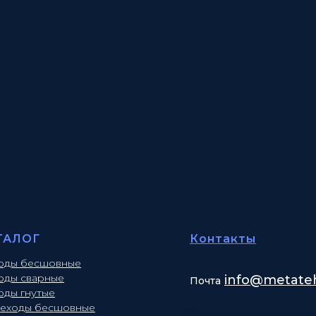
ТАЛОГ
Контакты
оды бесшовные
оды сварные
info
@metateh
Почта
оды гнутые
еходы бесшовные