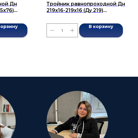
ной Дн
Тройник равнопроходной Дн
25х76)
219x16-219x16 (Ду 219)
7376-2001
бесшовный ГОСТ 17376-2001
корзину
В корзину