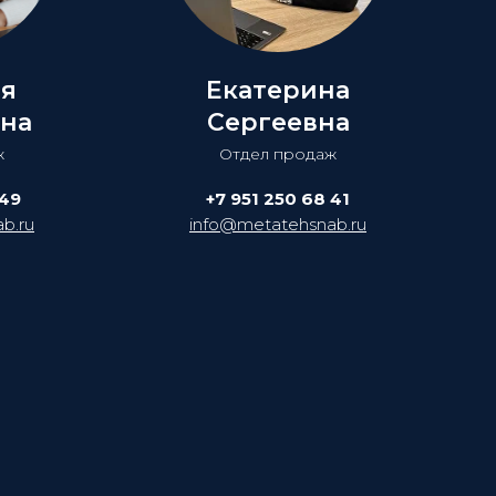
ия
Екатерина
на
Сергеевна
ж
Отдел продаж
 49
+7 951 250 68 41
b.ru
info@metatehsnab.ru