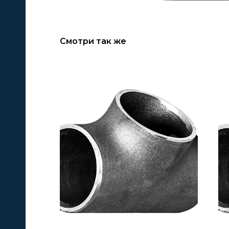
Смотри так же
А