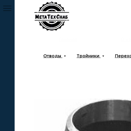
Главная
О к
Отводы
Тройники
Перех