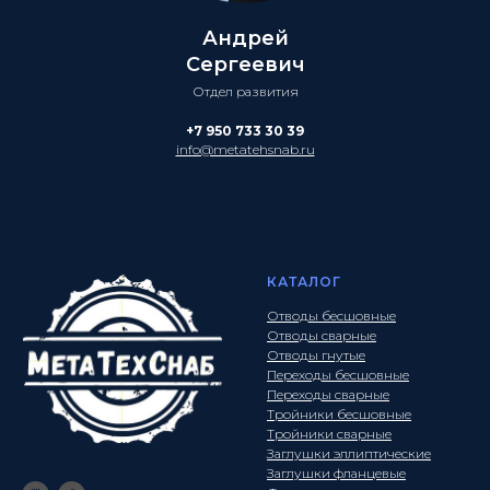
Андрей
Сергеевич
Отдел развития
+7 950 733 30 39
info@metatehsnab.ru
КАТАЛОГ
Отводы бесшовные
Отводы сварные
Отводы гнутые
Переходы бесшовные
Переходы сварные
Тройники бесшовные
Тройники сварные
Заглушки эллиптические
Заглушки фланцевые