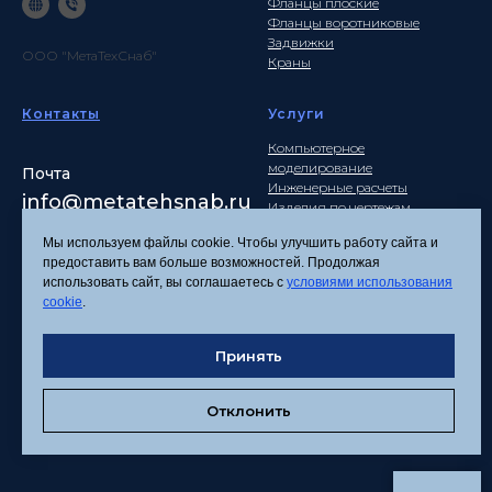
Фланцы плоские
Фланцы воротниковые
Задвижки
ООО "МетаТехСнаб"
Краны
Контакты
Услуги
Компьютерное
моделирование
Почта
Инженерные расчеты
info
@metatehsnab.ru
Изделия по чертежам
Мы используем файлы cookie. Чтобы улучшить работу сайта и
предоставить вам больше возможностей. Продолжая
использовать сайт, вы соглашаетесь с
условиями использования
Политика
cookie
.
конфиденциальности
Согласие на обработку
Принять
персональных данных
Соглашение об
использовании файлов
Отклонить
cookies