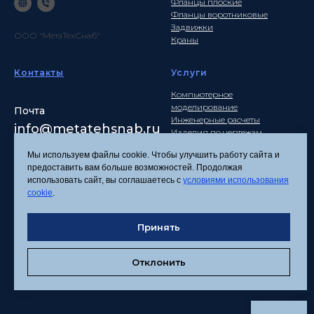
Фланцы плоские
Фланцы воротниковые
Задвижки
ООО "МетаТехСнаб"
Краны
Контакты
Услуги
Компьютерное
моделирование
Почта
Инженерные расчеты
info
@metatehsnab.ru
Изделия по чертежам
Мы используем файлы cookie. Чтобы улучшить работу сайта и
предоставить вам больше возможностей. Продолжая
использовать сайт, вы соглашаетесь с
условиями использования
Политика
cookie
.
конфиденциальности
Согласие на обработку
Принять
персональных данных
Соглашение об
использовании файлов
Отклонить
cookies