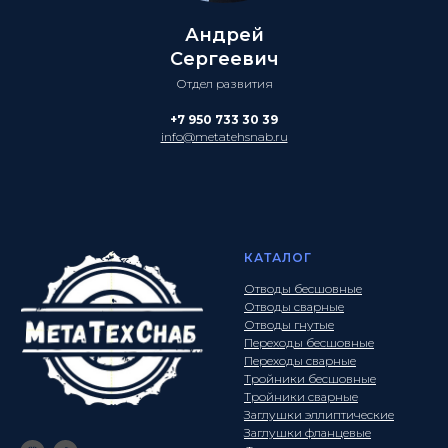
Андрей
Сергеевич
Отдел развития
+7 950 733 30 39
info@metatehsnab.ru
КАТАЛОГ
Отводы бесшовные
Отводы сварные
Отводы гнутые
Переходы бесшовные
Переходы сварные
Тройники бесшовные
Тройники сварные
Заглушки эллиптические
Заглушки фланцевые