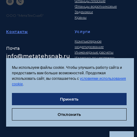
Фланцы плоские
Фланцы воротниковые
Задвижки
ООО "МетаТехСнаб"
Краны
Контакты
Услуги
Компьютерное
моделирование
Почта
Инженерные расчеты
info
@metatehsnab.ru
Изделия по чертежам
Мы используем файлы cookie. Чтобы улучшить работу сайта и
предоставить вам больше возможностей. Продолжая
использовать сайт, вы соглашаетесь с
условиями использования
Политика
cookie
.
конфиденциальности
Согласие на обработку
Принять
персональных данных
Соглашение об
использовании файлов
Отклонить
cookies