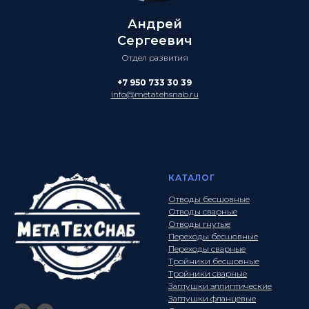
Андрей
Сергеевич
Отдел развития
+7 950 733 30 39
info@metatehsnab.ru
КАТАЛОГ
Отводы бесшовные
Отводы сварные
Отводы гнутые
Переходы бесшовные
Переходы сварные
Тройники бесшовные
Тройники сварные
Заглушки эллиптические
Заглушки фланцевые