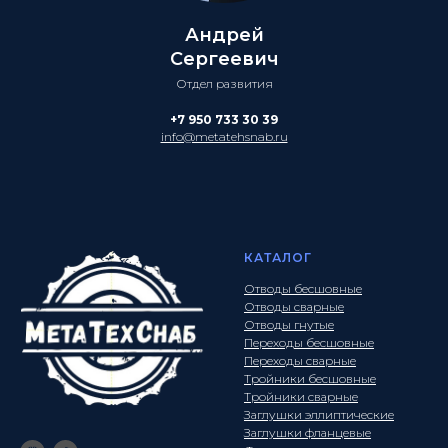
Андрей
Сергеевич
Отдел развития
+7 950 733 30 39
info@metatehsnab.ru
КАТАЛОГ
Отводы бесшовные
Отводы сварные
Отводы гнутые
Переходы бесшовные
Переходы сварные
Тройники бесшовные
Тройники сварные
Заглушки эллиптические
Заглушки фланцевые