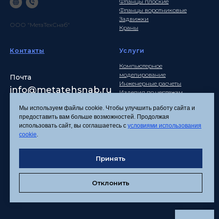
Фланцы плоские
Фланцы воротниковые
Задвижки
ООО "МетаТехСнаб"
Краны
Контакты
Услуги
Компьютерное
моделирование
Почта
Инженерные расчеты
info
@metatehsnab.ru
Изделия по чертежам
Мы используем файлы cookie. Чтобы улучшить работу сайта и
предоставить вам больше возможностей. Продолжая
использовать сайт, вы соглашаетесь с
условиями использования
Политика
cookie
.
конфиденциальности
Согласие на обработку
Принять
персональных данных
Соглашение об
использовании файлов
Отклонить
cookies