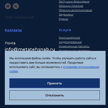
Заглушки фланцевые
Фланцы плоские
Фланцы воротниковые
Задвижки
ООО "МетаТехСнаб"
Краны
Контакты
Услуги
Компьютерное
моделирование
Почта
Инженерные расчеты
info
@metatehsnab.ru
Изделия по чертежам
Мы используем файлы cookie. Чтобы улучшить работу сайта и
предоставить вам больше возможностей. Продолжая
использовать сайт, вы соглашаетесь с
условиями использования
Политика
cookie
.
конфиденциальности
Согласие на обработку
Принять
персональных данных
Соглашение об
использовании файлов
Отклонить
cookies