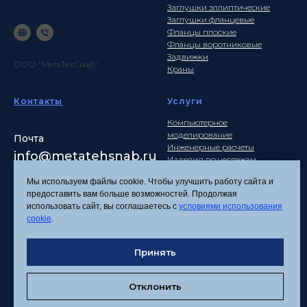
Заглушки эллиптические
Заглушки фланцевые
Фланцы плоские
Фланцы воротниковые
Задвижки
ООО "МетаТехСнаб"
Краны
Контакты
Услуги
Компьютерное
моделирование
Почта
Инженерные расчеты
info
@metatehsnab.ru
Изделия по чертежам
Мы используем файлы cookie. Чтобы улучшить работу сайта и
предоставить вам больше возможностей. Продолжая
использовать сайт, вы соглашаетесь с
условиями использования
Политика
cookie
.
конфиденциальности
Согласие на обработку
персональных данных
Принять
Соглашение об
использовании файлов
Отклонить
cookies