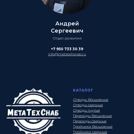
Андрей
Сергеевич
Отдел развития
+7 950 733 30 39
info@metatehsnab.ru
КАТАЛОГ
Отводы бесшовные
Отводы сварные
Отводы гнутые
Переходы бесшовные
Переходы сварные
Тройники бесшовные
Тройники сварные