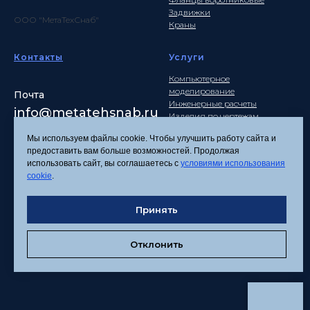
Задвижки
ООО "МетаТехСнаб"
Краны
Контакты
Услуги
Компьютерное
моделирование
Почта
Инженерные расчеты
info
@metatehsnab.ru
Изделия по чертежам
Мы используем файлы cookie. Чтобы улучшить работу сайта и
предоставить вам больше возможностей. Продолжая
использовать сайт, вы соглашаетесь с
условиями использования
Политика
cookie
.
конфиденциальности
Согласие на обработку
персональных данных
Принять
Соглашение об
использовании файлов
Отклонить
cookies