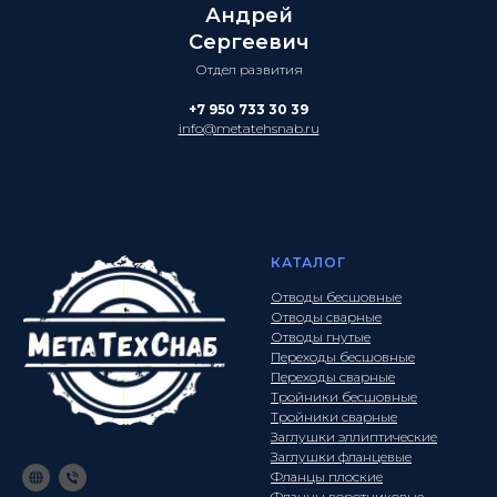
Андрей
Сергеевич
Отдел развития
+7 950 733 30 39
info@metatehsnab.ru
КАТАЛОГ
Отводы бесшовные
Отводы сварные
Отводы гнутые
Переходы бесшовные
Переходы сварные
Тройники бесшовные
Тройники сварные
Заглушки эллиптические
Заглушки фланцевые
Фланцы плоские
Фланцы воротниковые