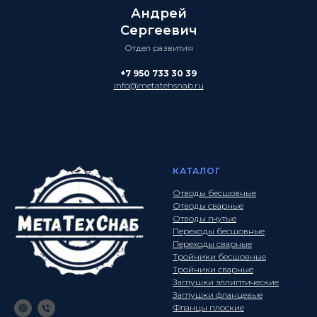
Андрей
Сергеевич
Отдел развития
+7 950 733 30 39
info@metatehsnab.ru
КАТАЛОГ
Отводы бесшовные
Отводы сварные
Отводы гнутые
Переходы бесшовные
Переходы сварные
Тройники бесшовные
Тройники сварные
Заглушки эллиптические
Заглушки фланцевые
Фланцы плоские