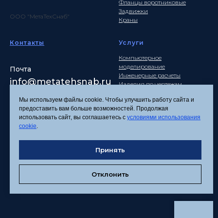
Фланцы воротниковые
Задвижки
ООО "МетаТехСнаб"
Краны
Контакты
Услуги
Компьютерное
моделирование
Почта
Инженерные расчеты
info
@metatehsnab.ru
Изделия по чертежам
Мы используем файлы cookie. Чтобы улучшить работу сайта и
предоставить вам больше возможностей. Продолжая
использовать сайт, вы соглашаетесь с
условиями использования
Политика
cookie
.
конфиденциальности
Согласие на обработку
персональных данных
Принять
Соглашение об
использовании файлов
Отклонить
cookies