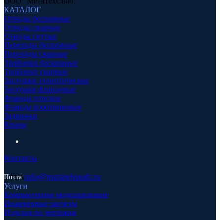
ООО "МетаТехСнаб"
КАТАЛОГ
Отводы бесшовные
Отводы сварные
Отводы гнутые
Переходы бесшовные
Переходы сварные
Тройники бесшовные
Тройники сварные
Заглушки эллиптические
Заглушки фланцевые
Фланцы плоские
Фланцы воротниковые
Задвижки
Краны
Контакты
info
@metatehsnab.ru
Почта
Услуги
Компьютерное моделирование
Инженерные расчеты
Изделия по чертежам