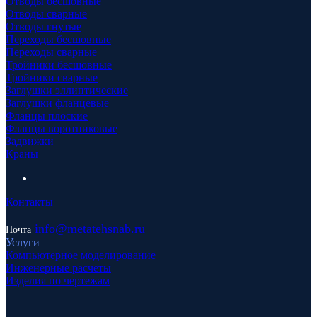
Отводы бесшовные
Отводы сварные
Отводы гнутые
Переходы бесшовные
Переходы сварные
Тройники бесшовные
Тройники сварные
Заглушки эллиптические
Заглушки фланцевые
Фланцы плоские
Фланцы воротниковые
Задвижки
Краны
Контакты
info
@metatehsnab.ru
Почта
Услуги
Компьютерное моделирование
Инженерные расчеты
Изделия по чертежам