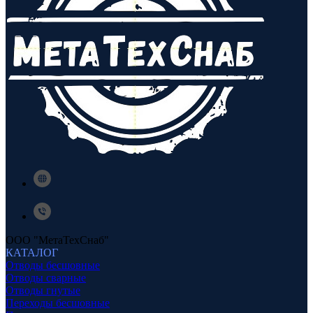
ООО "МетаТехСнаб"
КАТАЛОГ
Отводы бесшовные
Отводы сварные
Отводы гнутые
Переходы бесшовные