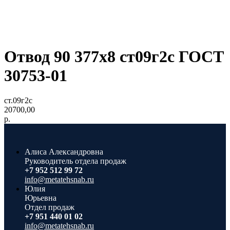
Отвод 90 377x8 ст09г2с ГОСТ
30753-01
ст.09г2с
20700,00
р.
Алиса Александровна
Руководитель отдела продаж
+7 952 512 99 72
info@metatehsnab.ru
Юлия
Юрьевна
Отдел продаж
+7 951 440 01 02
info@metatehsnab.ru