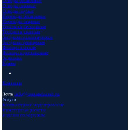
Отводы бесшовные
Отводы сварные
Отводы гнутые
Переходы бесшовные
Переходы сварные
Тройники бесшовные
Тройники сварные
Заглушки эллиптические
Заглушки фланцевые
Фланцы плоские
Фланцы воротниковые
Задвижки
Краны
Контакты
info
@metatehsnab.ru
Почта
Услуги
Компьютерное моделирование
Инженерные расчеты
Изделия по чертежам