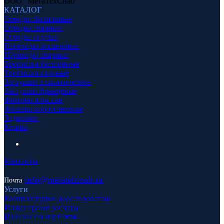
ООО "МетаТехСнаб"
КАТАЛОГ
Отводы бесшовные
Отводы сварные
Отводы гнутые
Переходы бесшовные
Переходы сварные
Тройники бесшовные
Тройники сварные
Заглушки эллиптические
Заглушки фланцевые
Фланцы плоские
Фланцы воротниковые
Задвижки
Краны
Контакты
info
@metatehsnab.ru
Почта
Услуги
Компьютерное моделирование
Инженерные расчеты
Изделия по чертежам