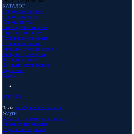
ООО "МетаТехСнаб"
КАТАЛОГ
Отводы бесшовные
Отводы сварные
Отводы гнутые
Переходы бесшовные
Переходы сварные
Тройники бесшовные
Тройники сварные
Заглушки эллиптические
Заглушки фланцевые
Фланцы плоские
Фланцы воротниковые
Задвижки
Краны
Контакты
info
@metatehsnab.ru
Почта
Услуги
Компьютерное моделирование
Инженерные расчеты
Изделия по чертежам