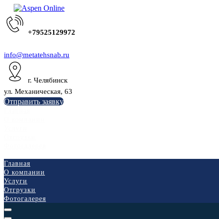
+79525129972
info@metatehsnab.ru
г. Челябинск
ул. Механическая, 63
Отправить заявку
Главная
О компании
Услуги
Отгрузки
Фотогалерея
Главная
О компании
Услуги
Отгрузки
Фотогалерея