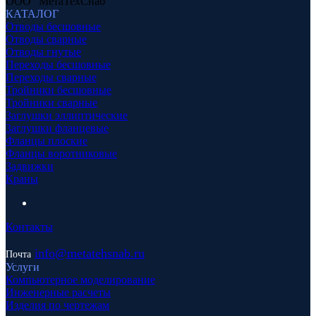
ООО "МетаТехСнаб"
КАТАЛОГ
Отводы бесшовные
Отводы сварные
Отводы гнутые
Переходы бесшовные
Переходы сварные
Тройники бесшовные
Тройники сварные
Заглушки эллиптические
Заглушки фланцевые
Фланцы плоские
Фланцы воротниковые
Задвижки
Краны
Контакты
info
@metatehsnab.ru
Почта
Услуги
Компьютерное моделирование
Инженерные расчеты
Изделия по чертежам