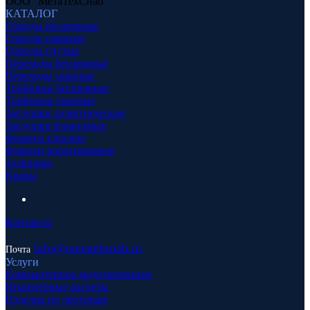
ООО "МетаТехСнаб"
КАТАЛОГ
Отводы бесшовные
Отводы сварные
Отводы гнутые
Переходы бесшовные
Переходы сварные
Тройники бесшовные
Тройники сварные
Заглушки эллиптические
Заглушки фланцевые
Фланцы плоские
Фланцы воротниковые
Задвижки
Краны
Контакты
info
@metatehsnab.ru
Почта
Услуги
Компьютерное моделирование
Инженерные расчеты
Изделия по чертежам