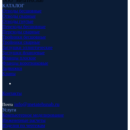
ООО "МетаТехСнаб"
КАТАЛОГ
Отводы бесшовные
Отводы сварные
Отводы гнутые
Переходы бесшовные
Переходы сварные
Тройники бесшовные
Тройники сварные
Заглушки эллиптические
Заглушки фланцевые
Фланцы плоские
Фланцы воротниковые
Задвижки
Краны
Контакты
info
@metatehsnab.ru
Почта
Услуги
Компьютерное моделирование
Инженерные расчеты
Изделия по чертежам