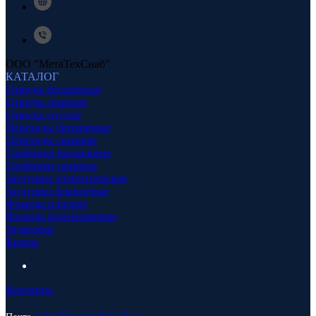
ООО "МетаТехСнаб"
КАТАЛОГ
Отводы бесшовные
Отводы сварные
Отводы гнутые
Переходы бесшовные
Переходы сварные
Тройники бесшовные
Тройники сварные
Заглушки эллиптические
Заглушки фланцевые
Фланцы плоские
Фланцы воротниковые
Задвижки
Краны
Контакты