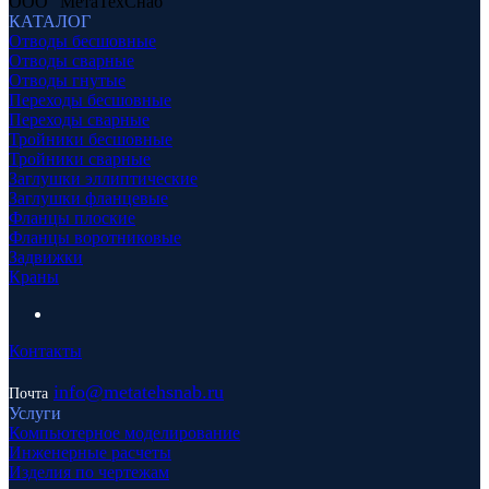
ООО "МетаТехСнаб"
КАТАЛОГ
Отводы бесшовные
Отводы сварные
Отводы гнутые
Переходы бесшовные
Переходы сварные
Тройники бесшовные
Тройники сварные
Заглушки эллиптические
Заглушки фланцевые
Фланцы плоские
Фланцы воротниковые
Задвижки
Краны
Контакты
info
@metatehsnab.ru
Почта
Услуги
Компьютерное моделирование
Инженерные расчеты
Изделия по чертежам