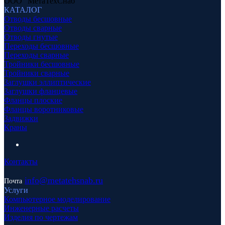
ООО "МетаТехСнаб"
КАТАЛОГ
Отводы бесшовные
Отводы сварные
Отводы гнутые
Переходы бесшовные
Переходы сварные
Тройники бесшовные
Тройники сварные
Заглушки эллиптические
Заглушки фланцевые
Фланцы плоские
Фланцы воротниковые
Задвижки
Краны
Контакты
info
@metatehsnab.ru
Почта
Услуги
Компьютерное моделирование
Инженерные расчеты
Изделия по чертежам