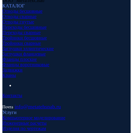
ООО "МетаТехСнаб"
КАТАЛОГ
Отводы бесшовные
Отводы сварные
Отводы гнутые
Переходы бесшовные
Переходы сварные
Тройники бесшовные
Тройники сварные
Заглушки эллиптические
Заглушки фланцевые
Фланцы плоские
Фланцы воротниковые
Задвижки
Краны
Контакты
info
@metatehsnab.ru
Почта
Услуги
Компьютерное моделирование
Инженерные расчеты
Изделия по чертежам