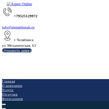
+79525129972
info@metatehsnab.ru
г. Челябинск
ул. Механическая, 63
Отправить заявку
Главная
О компании
Услуги
Отгрузки
Фотогалерея
Главная
О компании
Услуги
Отгрузки
Фотогалерея