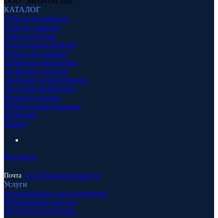
ООО "МетаТехСнаб"
КАТАЛОГ
Отводы бесшовные
Отводы сварные
Отводы гнутые
Переходы бесшовные
Переходы сварные
Тройники бесшовные
Тройники сварные
Заглушки эллиптические
Заглушки фланцевые
Фланцы плоские
Фланцы воротниковые
Задвижки
Краны
Контакты
info
@metatehsnab.ru
Почта
Услуги
Компьютерное моделирование
Инженерные расчеты
Изделия по чертежам