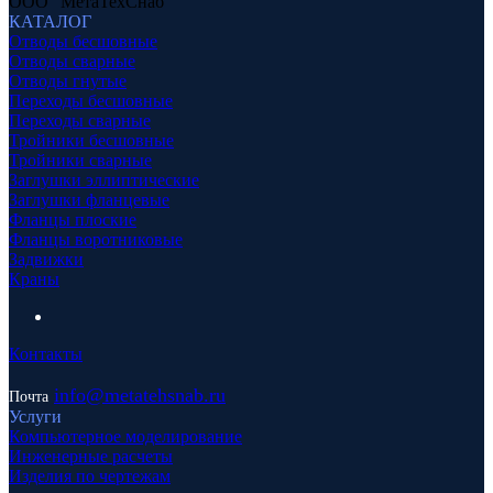
ООО "МетаТехСнаб"
КАТАЛОГ
Отводы бесшовные
Отводы сварные
Отводы гнутые
Переходы бесшовные
Переходы сварные
Тройники бесшовные
Тройники сварные
Заглушки эллиптические
Заглушки фланцевые
Фланцы плоские
Фланцы воротниковые
Задвижки
Краны
Контакты
info
@metatehsnab.ru
Почта
Услуги
Компьютерное моделирование
Инженерные расчеты
Изделия по чертежам