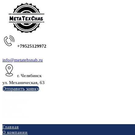
+79525129972
info@metatehsnab.ru
г. Челябинск
ул. Механическая, 63
Отправить заявку
Главная
О компании
Услуги
Отгрузки
Фотогалерея
Главная
О компании