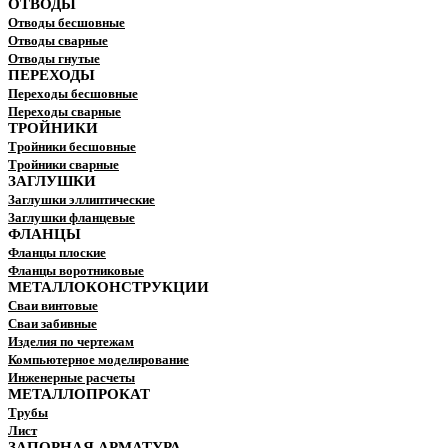
ОТВОДЫ
Отводы бесшовные
Отводы сварные
Отводы гнутые
ПЕРЕХОДЫ
Переходы бесшовные
Переходы сварные
ТРОЙНИКИ
Тройники бесшовные
Тройники сварные
ЗАГЛУШКИ
Заглушки эллиптические
Заглушки фланцевые
ФЛАНЦЫ
Фланцы плоские
Фланцы воротниковые
МЕТАЛЛОКОНСТРУКЦИИ
Сваи винтовые
Сваи забивные
Изделия по чертежам
Компьютерное моделирование
Инженерные расчеты
МЕТАЛЛОПРОКАТ
Трубы
Лист
ЗАПОРНАЯ АРМАТУРА