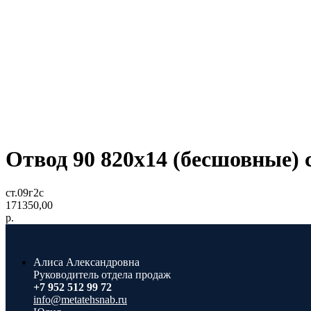
Отвод 90 820х14 (бесшовные) 
ст.09г2с
171350,00
р.
Алиса Александровна
Руководитель отдела продаж
+7 952 512 99 72
info@metatehsnab.ru