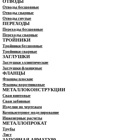
ОТВОДЫ
Отводы бесшовные
Отводы сварные
Отводы гнутые
ПЕРЕХОДЫ
Переходы бесшовные
Переходы сварные
ТРОЙНИКИ
Тройники бесшовные
Тройники сварные
ЗАГЛУШКИ
Заглушки эллиптические
Заглушки фланцевые
ФЛАНЦЫ
Фланцы плоские
Фланцы воротниковые
МЕТАЛЛОКОНСТРУКЦИИ
Сваи винтовые
Сваи забивные
Изделия по чертежам
Компьютерное моделирование
Инженерные расчеты
МЕТАЛЛОПРОКАТ
Трубы
Лист
ЗАПОРНАЯ АРМАТУРА