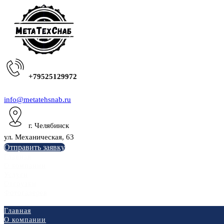
+79525129972
info@metatehsnab.ru
г. Челябинск
ул. Механическая, 63
Отправить заявку
Главная
О компании
Услуги
Отгрузки
Фотогалерея
Главная
О компании