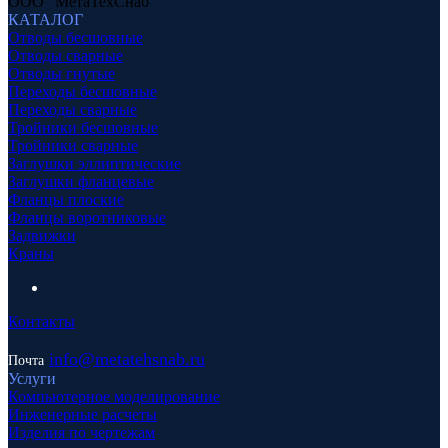
ООО "МетаТехСнаб"
КАТАЛОГ
Отводы бесшовные
Отводы сварные
Отводы гнутые
Переходы бесшовные
Переходы сварные
Тройники бесшовные
Тройники сварные
Заглушки эллиптические
Заглушки фланцевые
Фланцы плоские
Фланцы воротниковые
Задвижки
Краны
Контакты
info
@metatehsnab.ru
Почта
Услуги
Компьютерное моделирование
Инженерные расчеты
Изделия по чертежам