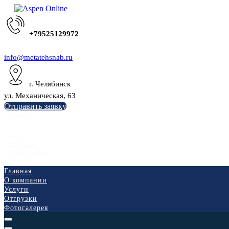
+79525129972
info@metatehsnab.ru
г. Челябинск
ул. Механическая, 63
Отправить заявку
Главная
О компании
Услуги
Отгрузки
Фотогалерея
Главная
О компании
Услуги
Отгрузки
Фотогалерея