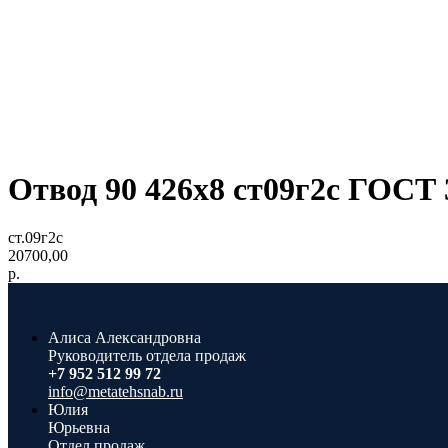
Отвод 90 426x8 ст09г2с ГОСТ 
ст.09г2с
20700,00
р.
Алиса Александровна
Руководитель отдела продаж
+7 952 512 99 72
info@metatehsnab.ru
Юлия
Юрьевна
Отдел продаж