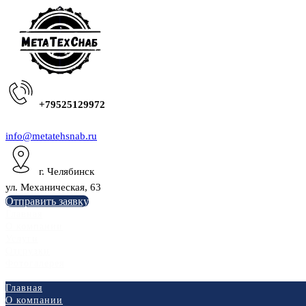
+79525129972
info@metatehsnab.ru
г. Челябинск
ул. Механическая, 63
Отправить заявку
Главная
О компании
Услуги
Отгрузки
Фотогалерея
Главная
О компании