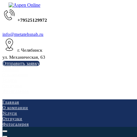
+79525129972
info@metatehsnab.ru
г. Челябинск
ул. Механическая, 63
Отправить заявку
Главная
О компании
Услуги
Отгрузки
Фотогалерея
Главная
О компании
Услуги
Отгрузки
Фотогалерея