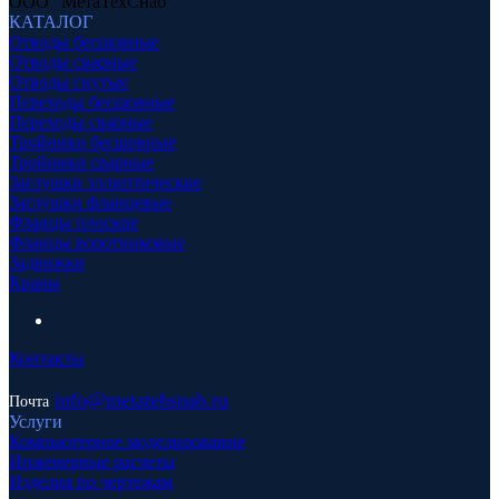
ООО "МетаТехСнаб"
КАТАЛОГ
Отводы бесшовные
Отводы сварные
Отводы гнутые
Переходы бесшовные
Переходы сварные
Тройники бесшовные
Тройники сварные
Заглушки эллиптические
Заглушки фланцевые
Фланцы плоские
Фланцы воротниковые
Задвижки
Краны
Контакты
info
@metatehsnab.ru
Почта
Услуги
Компьютерное моделирование
Инженерные расчеты
Изделия по чертежам