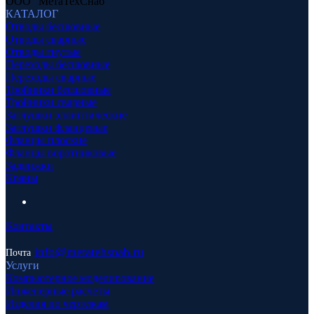
ООО "МетаТехСнаб"
КАТАЛОГ
Отводы бесшовные
Отводы сварные
Отводы гнутые
Переходы бесшовные
Переходы сварные
Тройники бесшовные
Тройники сварные
Заглушки эллиптические
Заглушки фланцевые
Фланцы плоские
Фланцы воротниковые
Задвижки
Краны
Контакты
info
@metatehsnab.ru
Почта
Услуги
Компьютерное моделирование
Инженерные расчеты
Изделия по чертежам