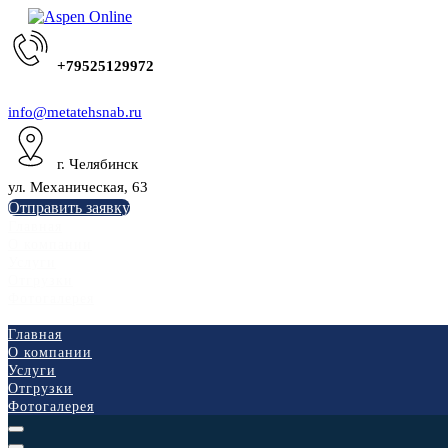
+79525129972
info@metatehsnab.ru
г. Челябинск
ул. Механическая, 63
Отправить заявку
Главная
О компании
Услуги
Отгрузки
Фотогалерея
Главная
О компании
Услуги
Отгрузки
Фотогалерея