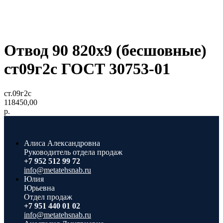
Отвод 90 820х9 (бесшовные)
ст09г2с ГОСТ 30753-01
ст.09г2с
118450,00
р.
Алиса Александровна
Руководитель отдела продаж
+7 952 512 99 72
info@metatehsnab.ru
Юлия
Юрьевна
Отдел продаж
+7 951 440 01 02
info@metatehsnab.ru