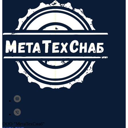
ООО "МетаТехСнаб"