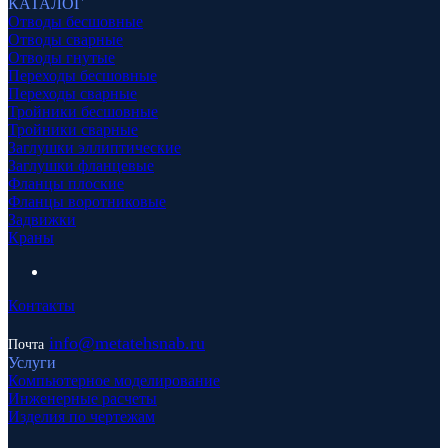
КАТАЛОГ
Отводы бесшовные
Отводы сварные
Отводы гнутые
Переходы бесшовные
Переходы сварные
Тройники бесшовные
Тройники сварные
Заглушки эллиптические
Заглушки фланцевые
Фланцы плоские
Фланцы воротниковые
Задвижки
Краны
Контакты
info
@metatehsnab.ru
Почта
Услуги
Компьютерное моделирование
Инженерные расчеты
Изделия по чертежам