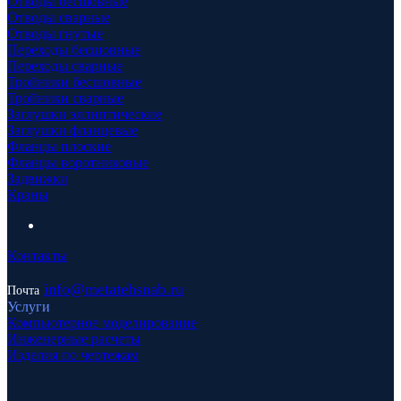
Отводы бесшовные
Отводы сварные
Отводы гнутые
Переходы бесшовные
Переходы сварные
Тройники бесшовные
Тройники сварные
Заглушки эллиптические
Заглушки фланцевые
Фланцы плоские
Фланцы воротниковые
Задвижки
Краны
Контакты
info
@metatehsnab.ru
Почта
Услуги
Компьютерное моделирование
Инженерные расчеты
Изделия по чертежам