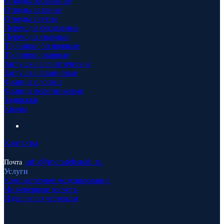
Отводы бесшовные
Отводы сварные
Отводы гнутые
Переходы бесшовные
Переходы сварные
Тройники бесшовные
Тройники сварные
Заглушки эллиптические
Заглушки фланцевые
Фланцы плоские
Фланцы воротниковые
Задвижки
Краны
Контакты
info
@metatehsnab.ru
Почта
Услуги
Компьютерное моделирование
Инженерные расчеты
Изделия по чертежам