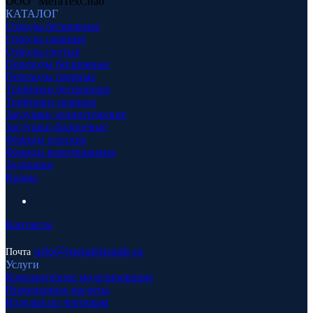
ООО "МетаТехСнаб"
КАТАЛОГ
Отводы бесшовные
Отводы сварные
Отводы гнутые
Переходы бесшовные
Переходы сварные
Тройники бесшовные
Тройники сварные
Заглушки эллиптические
Заглушки фланцевые
Фланцы плоские
Фланцы воротниковые
Задвижки
Краны
Контакты
info
@metatehsnab.ru
Почта
Услуги
Компьютерное моделирование
Инженерные расчеты
Изделия по чертежам