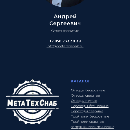
Андрей
Сергеевич
Отдел развития
+7 950 733 30 39
info@metatehsnab.ru
КАТАЛОГ
Отводы бесшовные
Отводы сварные
Отводы гнутые
Переходы бесшовные
Переходы сварные
Тройники бесшовные
Тройники сварные
Заглушки эллиптические