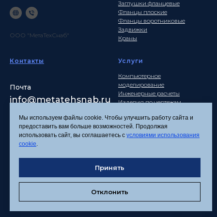
Заглушки фланцевые
Фланцы плоские
Фланцы воротниковые
Задвижки
ООО "МетаТехСнаб"
Краны
Контакты
Услуги
Компьютерное
моделирование
Почта
Инженерные расчеты
info
@metatehsnab.ru
Изделия по чертежам
Мы используем файлы cookie. Чтобы улучшить работу сайта и
предоставить вам больше возможностей. Продолжая
использовать сайт, вы соглашаетесь с
условиями использования
Политика
cookie
.
конфиденциальности
Согласие на обработку
Принять
персональных данных
Соглашение об
использовании файлов
Отклонить
cookies