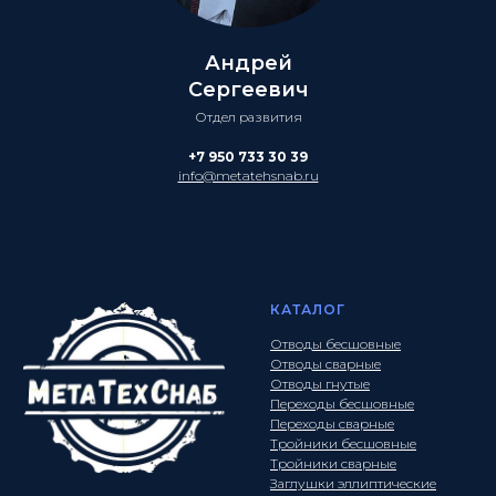
Андрей
Сергеевич
Отдел развития
+7 950 733 30 39
info@metatehsnab.ru
КАТАЛОГ
Отводы бесшовные
Отводы сварные
Отводы гнутые
Переходы бесшовные
Переходы сварные
Тройники бесшовные
Тройники сварные
Заглушки эллиптические