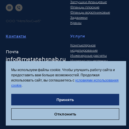
Заглушки фланцевые
Фланцы плоские
Фланцы воротниковые
Задвижки
ООО "МетаТехСнаб"
Краны
Контакты
Услуги
Компьютерное
моделирование
Почта
Инженерные расчеты
info
@metatehsnab.ru
Изделия по чертежам
Мы используем файлы cookie. Чтобы улучшить работу сайта и
предоставить вам больше возможностей. Продолжая
использовать сайт, вы соглашаетесь с
условиями использования
Политика
cookie
.
конфиденциальности
Согласие на обработку
Принять
персональных данных
Соглашение об
использовании файлов
Отклонить
cookies