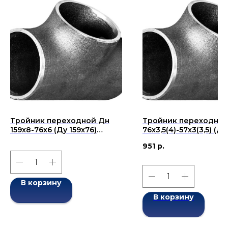
Тройник переходной Дн
Тройник переходной
159x8-76x6 (Ду 159x76)
76x3,5(4)-57x3(3,5) (Ду
бесшовный ГОСТ 17376-
бесшовный ГОСТ 173
951
р.
2001
2001
В корзину
В корзину