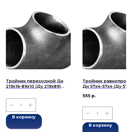
Тройник переходной Дн
Тройник равнопрох
219x16-89x10 (Ду 219x89)
Дн 57х4-57х4 (Ду 57)
бесшовный ГОСТ 17376-
бесшовный ГОСТ 173
555
р.
2001
2001
В корзину
В корзину