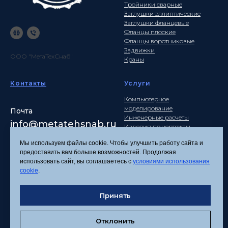
Тройники сварные
Заглушки эллиптические
Заглушки фланцевые
Фланцы плоские
Фланцы воротниковые
Задвижки
ООО "МетаТехСнаб"
Краны
Контакты
Услуги
Компьютерное
моделирование
Почта
Инженерные расчеты
info
@metatehsnab.ru
Изделия по чертежам
Мы используем файлы cookie. Чтобы улучшить работу сайта и
предоставить вам больше возможностей. Продолжая
использовать сайт, вы соглашаетесь с
условиями использования
Политика
cookie
.
конфиденциальности
Согласие на обработку
персональных данных
Принять
Соглашение об
использовании файлов
Отклонить