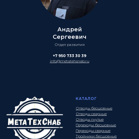
Андрей
Сергеевич
Отдел развития
+7 950 733 30 39
info@metatehsnab.ru
КАТАЛОГ
Отводы бесшовные
Отводы сварные
Отводы гнутые
Переходы бесшовные
Переходы сварные
Тройники бесшовные