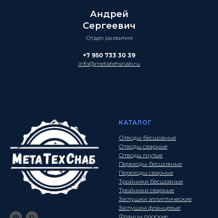
Андрей
Сергеевич
Отдел развития
+7 950 733 30 39
info@metatehsnab.ru
КАТАЛОГ
Отводы бесшовные
Отводы сварные
Отводы гнутые
Переходы бесшовные
Переходы сварные
Тройники бесшовные
Тройники сварные
Заглушки эллиптические
Заглушки фланцевые
Фланцы плоские