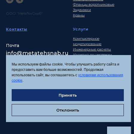
Фланцы воротниковые
Задвижки
ООО "МетаТехСнаб"
Краны
Контакты
Услуги
Компьютерное
моделирование
Почта
Инженерные расчеты
info
@metatehsnab.ru
Изделия по чертежам
Мы используем файлы cookie. Чтобы улучшить работу сайта и
предоставить вам больше возможностей. Продолжая
использовать сайт, вы соглашаетесь с
условиями использования
Политика
cookie
.
конфиденциальности
Согласие на обработку
Принять
персональных данных
Соглашение об
использовании файлов
Отклонить
cookies