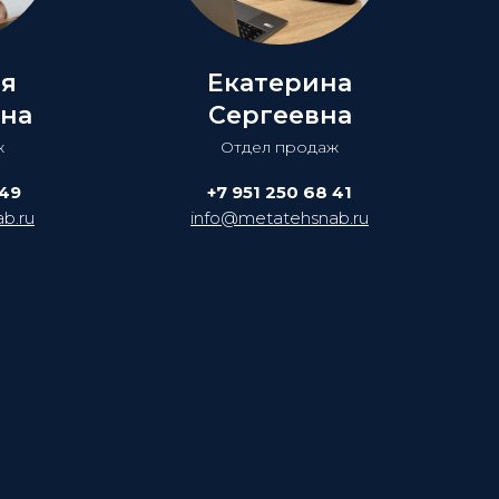
ия
Екатерина
на
Сергеевна
ж
Отдел продаж
 49
+7 951 250 68 41
b.ru
info@metatehsnab.ru