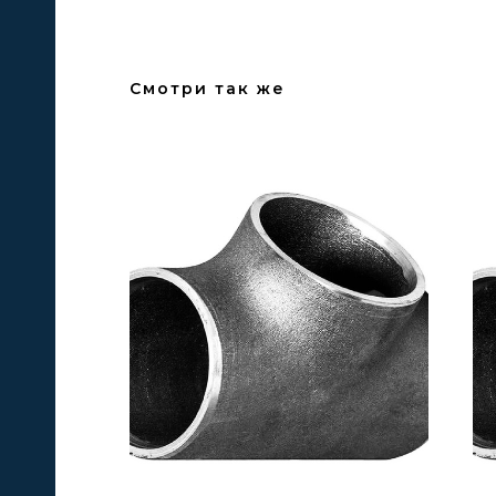
Смотри так же
А