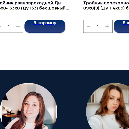
ойник равнопроходной Дн
Тройник переходной
3x8-133x8 (Ду 133) бесшовный
89x8(9) (Ду 114x89)
СТ 17376-2001
ГОСТ 17376-2001
В корзину
В 