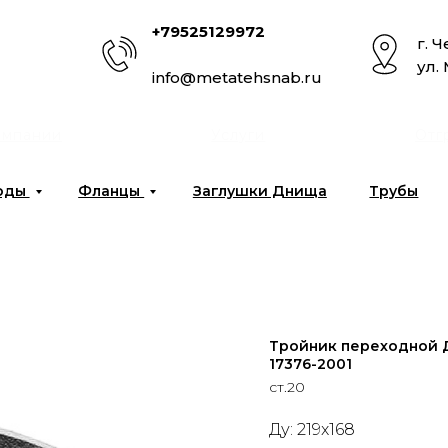
+79525129972
г. 
ул.
info@metatehsnab.ru
омпании
Услуги
Отг
оды
Фланцы
Заглушки Днища
Трубы
Тройник переходной Д
17376-2001
ст.20
Ду: 219x168