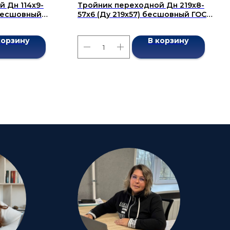
 Дн 114x9-
Тройник переходной Дн 219х8-
 бесшовный
57х6 (Ду 219х57) бесшовный ГОСТ
17376-2001
корзину
В корзину