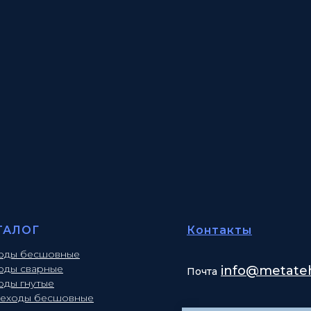
ТАЛОГ
Контакты
оды бесшовные
оды сварные
info
@metateh
Почта
оды гнутые
еходы бесшовные