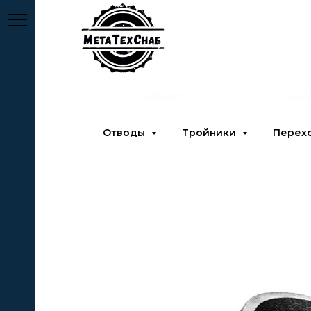
Главная
О к
Отводы
Тройники
Перех