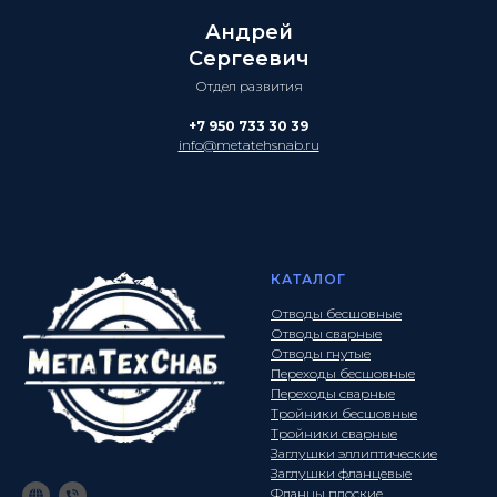
Андрей
Сергеевич
Отдел развития
+7 950 733 30 39
info@metatehsnab.ru
КАТАЛОГ
Отводы бесшовные
Отводы сварные
Отводы гнутые
Переходы бесшовные
Переходы сварные
Тройники бесшовные
Тройники сварные
Заглушки эллиптические
Заглушки фланцевые
Фланцы плоские