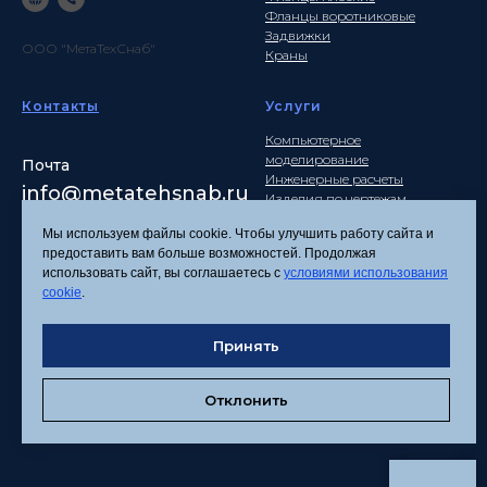
Фланцы воротниковые
Задвижки
ООО "МетаТехСнаб"
Краны
Контакты
Услуги
Компьютерное
моделирование
Почта
Инженерные расчеты
info
@metatehsnab.ru
Изделия по чертежам
Мы используем файлы cookie. Чтобы улучшить работу сайта и
предоставить вам больше возможностей. Продолжая
использовать сайт, вы соглашаетесь с
условиями использования
Политика
cookie
.
конфиденциальности
Согласие на обработку
Принять
персональных данных
Соглашение об
использовании файлов
Отклонить
cookies